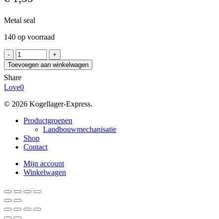
Metal seal
140 op voorraad
NILOS
6004
Toevoegen aan winkelwagen
ZAV
Share
aantal
Love
0
© 2026 Kogellager-Express.
Close
Productgroepen
Menu
Landbouwmechanisatie
Shop
Contact
Mijn account
Winkelwagen