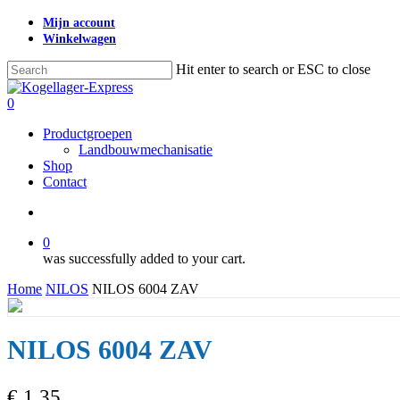
Skip
Mijn account
to
Winkelwagen
main
content
Hit enter to search or ESC to close
Close
Search
search
0
Menu
Productgroepen
Landbouwmechanisatie
Shop
Contact
search
0
was successfully added to your cart.
Home
NILOS
NILOS 6004 ZAV
NILOS 6004 ZAV
€
1,35