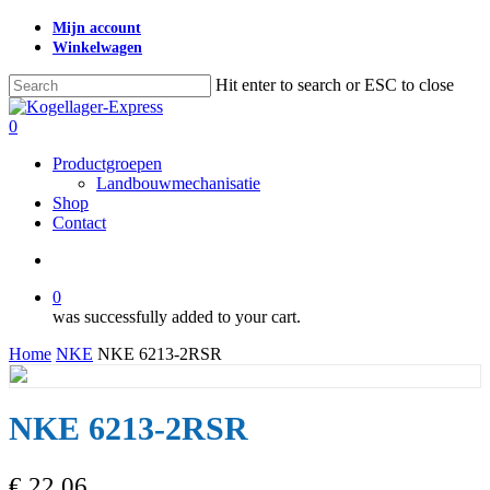
Skip
Mijn account
to
Winkelwagen
main
content
Hit enter to search or ESC to close
Close
Search
search
0
Menu
Productgroepen
Landbouwmechanisatie
Shop
Contact
search
0
was successfully added to your cart.
Home
NKE
NKE 6213-2RSR
NKE 6213-2RSR
€
22,06