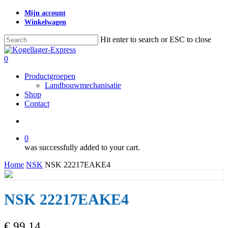
Skip
Mijn account
to
Winkelwagen
main
content
Hit enter to search or ESC to close
Close
Search
search
0
Menu
Productgroepen
Landbouwmechanisatie
Shop
Contact
search
0
was successfully added to your cart.
Home
NSK
NSK 22217EAKE4
NSK 22217EAKE4
€
99,14