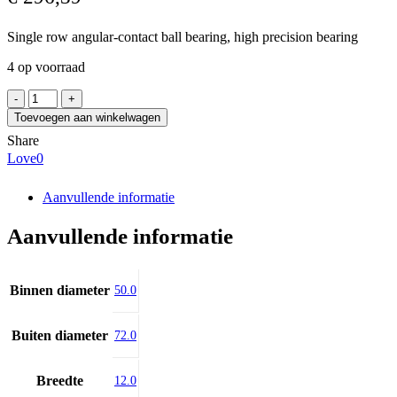
Single row angular-contact ball bearing, high precision bearing
4 op voorraad
NSK
50BNR19HTXV1VSUELP3
Toevoegen aan winkelwagen
aantal
Share
Love
0
Aanvullende informatie
Aanvullende informatie
Binnen diameter
50.0
Buiten diameter
72.0
Breedte
12.0