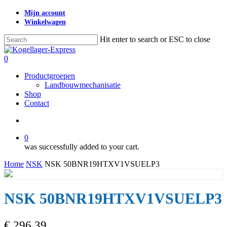
Skip
Mijn account
to
Winkelwagen
main
content
Hit enter to search or ESC to close
Close
Search
search
0
Menu
Productgroepen
Landbouwmechanisatie
Shop
Contact
search
0
was successfully added to your cart.
Home
NSK
NSK 50BNR19HTXV1VSUELP3
NSK 50BNR19HTXV1VSUELP3
€
296,39