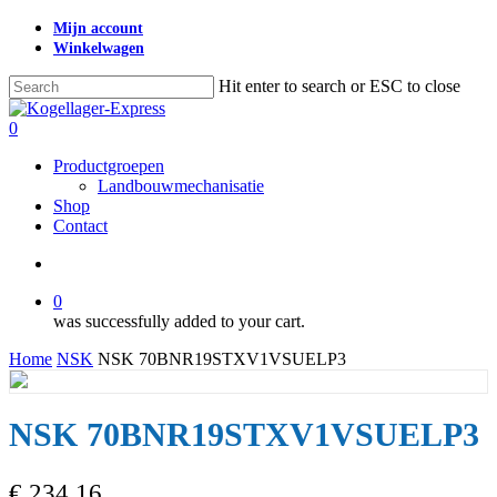
Skip
Mijn account
to
Winkelwagen
main
content
Hit enter to search or ESC to close
Close
Search
search
0
Menu
Productgroepen
Landbouwmechanisatie
Shop
Contact
search
0
was successfully added to your cart.
Home
NSK
NSK 70BNR19STXV1VSUELP3
NSK 70BNR19STXV1VSUELP3
€
234,16