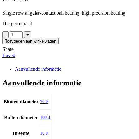
Single row angular-contact ball bearing, high precision bearing
10 op voorraad
NSK
70BNR19STXV1VSUELP3
Toevoegen aan winkelwagen
aantal
Share
Love
0
Aanvullende informatie
Aanvullende informatie
Binnen diameter
70.0
Buiten diameter
100.0
Breedte
16.0