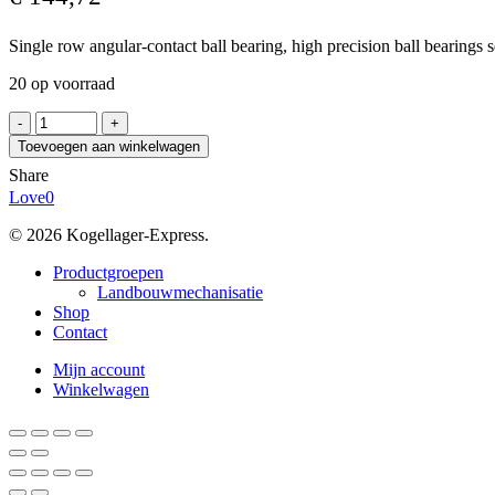
Single row angular-contact ball bearing, high precision ball bearings s
20 op voorraad
NSK
7904CTRDULP3
Toevoegen aan winkelwagen
aantal
Share
Love
0
© 2026 Kogellager-Express.
Close
Productgroepen
Menu
Landbouwmechanisatie
Shop
Contact
Mijn account
Winkelwagen