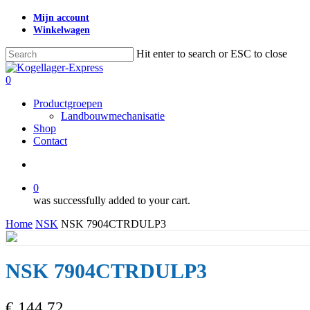
Skip
Mijn account
to
Winkelwagen
main
content
Hit enter to search or ESC to close
Close
Search
search
0
Menu
Productgroepen
Landbouwmechanisatie
Shop
Contact
search
0
was successfully added to your cart.
Home
NSK
NSK 7904CTRDULP3
NSK 7904CTRDULP3
€
144,72