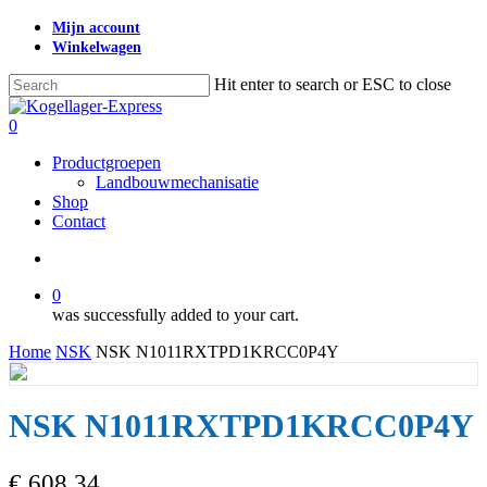
Skip
Mijn account
to
Winkelwagen
main
content
Hit enter to search or ESC to close
Close
Search
search
0
Menu
Productgroepen
Landbouwmechanisatie
Shop
Contact
search
0
was successfully added to your cart.
Home
NSK
NSK N1011RXTPD1KRCC0P4Y
NSK N1011RXTPD1KRCC0P4Y
€
608,34