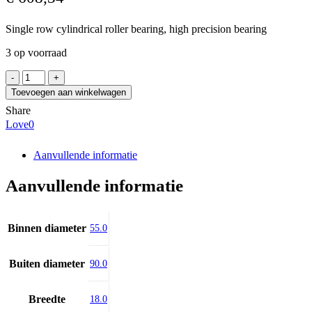
Single row cylindrical roller bearing, high precision bearing
3 op voorraad
NSK
N1011RXTPD1KRCC0P4Y
Toevoegen aan winkelwagen
aantal
Share
Love
0
Aanvullende informatie
Aanvullende informatie
Binnen diameter
55.0
Buiten diameter
90.0
Breedte
18.0