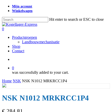
Skip
Mijn account
to
Winkelwagen
main
content
Hit enter to search or ESC to close
Close
Search
search
0
Menu
Productgroepen
Landbouwmechanisatie
Shop
Contact
search
0
was successfully added to your cart.
Home
NSK
NSK N1012 MRKRCC1P4
NSK N1012 MRKRCC1P4
€
284,81