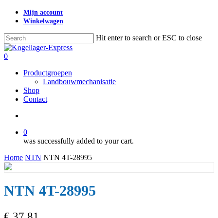
Skip
Mijn account
to
Winkelwagen
main
content
Hit enter to search or ESC to close
Close
Search
search
0
Menu
Productgroepen
Landbouwmechanisatie
Shop
Contact
search
0
was successfully added to your cart.
Home
NTN
NTN 4T-28995
NTN 4T-28995
€
37,81