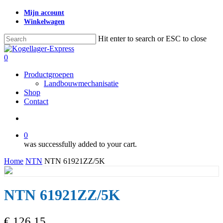
Skip
Mijn account
to
Winkelwagen
main
content
Hit enter to search or ESC to close
Close
Search
search
0
Menu
Productgroepen
Landbouwmechanisatie
Shop
Contact
search
0
was successfully added to your cart.
Home
NTN
NTN 61921ZZ/5K
NTN 61921ZZ/5K
€
126,15