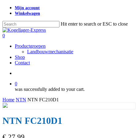
Skip
Mijn account
to
Winkelwagen
main
content
Hit enter to search or ESC to close
Close
Search
search
0
Menu
Productgroepen
Landbouwmechanisatie
Shop
Contact
search
0
was successfully added to your cart.
Home
NTN
NTN FC210D1
NTN FC210D1
€
27,99