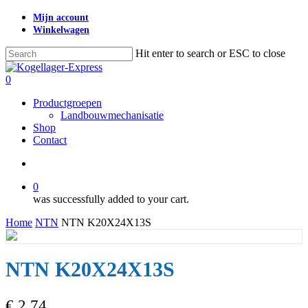
Skip
Mijn account
to
Winkelwagen
main
content
Hit enter to search or ESC to close
Close
Search
search
0
Menu
Productgroepen
Landbouwmechanisatie
Shop
Contact
search
0
was successfully added to your cart.
Home
NTN
NTN K20X24X13S
NTN K20X24X13S
€
2,74