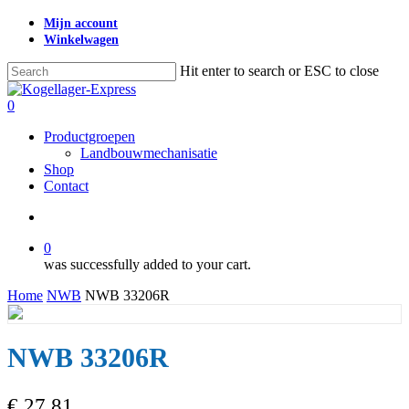
Skip
Mijn account
to
Winkelwagen
main
content
Hit enter to search or ESC to close
Close
Search
search
0
Menu
Productgroepen
Landbouwmechanisatie
Shop
Contact
search
0
was successfully added to your cart.
Home
NWB
NWB 33206R
NWB 33206R
€
27,81