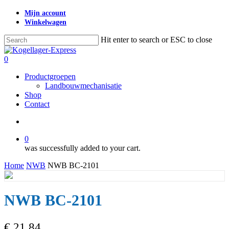
Skip
Mijn account
to
Winkelwagen
main
content
Hit enter to search or ESC to close
Close
Search
search
0
Menu
Productgroepen
Landbouwmechanisatie
Shop
Contact
search
0
was successfully added to your cart.
Home
NWB
NWB BC-2101
NWB BC-2101
€
21,84