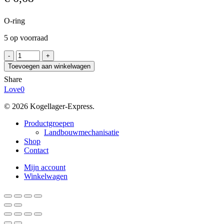
O-ring
5 op voorraad
O-
RING
Toevoegen aan winkelwagen
125x3,5
Share
FPM
Love
0
aantal
© 2026 Kogellager-Express.
Close
Productgroepen
Menu
Landbouwmechanisatie
Shop
Contact
Mijn account
Winkelwagen