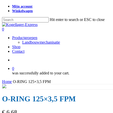
Skip
Mijn account
to
Winkelwagen
main
content
Hit enter to search or ESC to close
Close
Search
search
0
Menu
Productgroepen
Landbouwmechanisatie
Shop
Contact
search
0
was successfully added to your cart.
Home
O-RING 125×3,5 FPM
O-RING 125×3,5 FPM
€
6,68