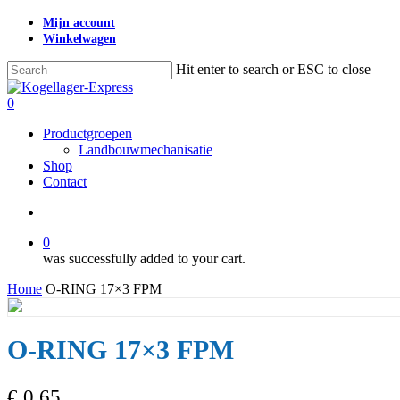
Skip
Mijn account
to
Winkelwagen
main
content
Hit enter to search or ESC to close
Close
Search
search
0
Menu
Productgroepen
Landbouwmechanisatie
Shop
Contact
search
0
was successfully added to your cart.
Home
O-RING 17×3 FPM
O-RING 17×3 FPM
€
0,65