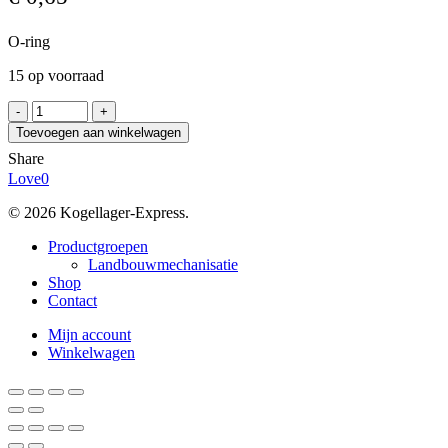
O-ring
15 op voorraad
O-
RING
Toevoegen aan winkelwagen
17x3
Share
FPM
Love
0
aantal
© 2026 Kogellager-Express.
Close
Productgroepen
Menu
Landbouwmechanisatie
Shop
Contact
Mijn account
Winkelwagen