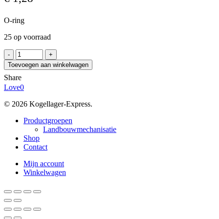
O-ring
25 op voorraad
O-
RING
Toevoegen aan winkelwagen
215,27x5,33
Share
aantal
Love
0
© 2026 Kogellager-Express.
Close
Productgroepen
Menu
Landbouwmechanisatie
Shop
Contact
Mijn account
Winkelwagen