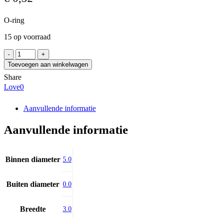
O-ring
15 op voorraad
O-
RING
Toevoegen aan winkelwagen
5x3
Share
FPM
Love
0
aantal
Aanvullende informatie
Aanvullende informatie
Binnen diameter
5.0
Buiten diameter
0.0
Breedte
3.0