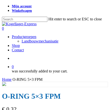
Skip
Mijn account
to
Winkelwagen
main
content
Hit enter to search or ESC to close
Close
Search
search
0
Menu
Productgroepen
Landbouwmechanisatie
Shop
Contact
search
0
was successfully added to your cart.
Home
O-RING 5×3 FPM
O-RING 5×3 FPM
€
0,32