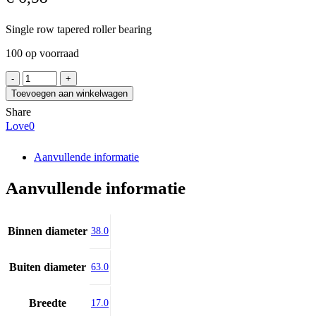
Single row tapered roller bearing
100 op voorraad
PBF
513-
Toevoegen aan winkelwagen
716
Share
A
Love
0
aantal
Aanvullende informatie
Aanvullende informatie
Binnen diameter
38.0
Buiten diameter
63.0
Breedte
17.0