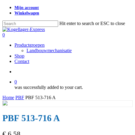
Skip
Mijn account
to
Winkelwagen
main
content
Hit enter to search or ESC to close
Close
Search
search
0
Menu
Productgroepen
Landbouwmechanisatie
Shop
Contact
search
0
was successfully added to your cart.
Home
PBF
PBF 513-716 A
PBF 513-716 A
€
6,58