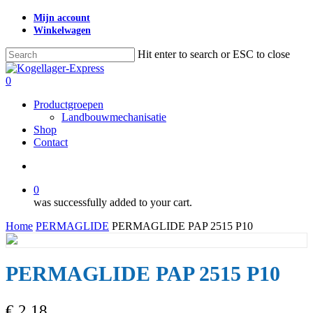
Skip
Mijn account
to
Winkelwagen
main
content
Hit enter to search or ESC to close
Close
Search
search
0
Menu
Productgroepen
Landbouwmechanisatie
Shop
Contact
search
0
was successfully added to your cart.
Home
PERMAGLIDE
PERMAGLIDE PAP 2515 P10
PERMAGLIDE PAP 2515 P10
€
2,18