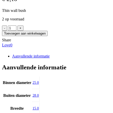
Thin wall bush
2 op voorraad
PERMAGLIDE
PAP
Toevoegen aan winkelwagen
2515
Share
P10
Love
0
aantal
Aanvullende informatie
Aanvullende informatie
Binnen diameter
25.0
Buiten diameter
28.0
Breedte
15.0