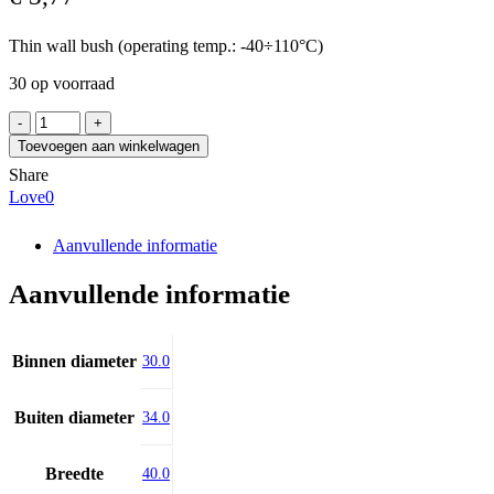
Thin wall bush (operating temp.: -40÷110°C)
30 op voorraad
PERMAGLIDE
PAP
Toevoegen aan winkelwagen
3040
Share
P20
Love
0
aantal
Aanvullende informatie
Aanvullende informatie
Binnen diameter
30.0
Buiten diameter
34.0
Breedte
40.0