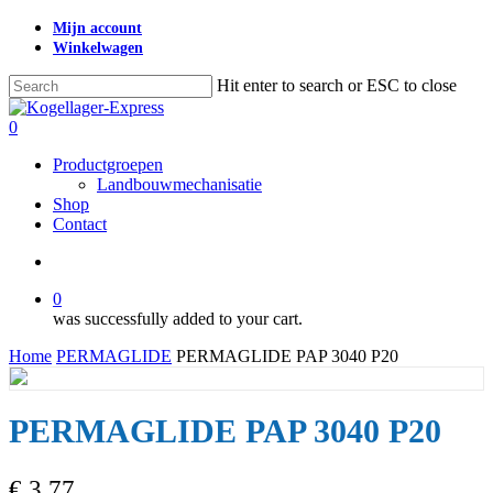
Skip
Mijn account
to
Winkelwagen
main
content
Hit enter to search or ESC to close
Close
Search
search
0
Menu
Productgroepen
Landbouwmechanisatie
Shop
Contact
search
0
was successfully added to your cart.
Home
PERMAGLIDE
PERMAGLIDE PAP 3040 P20
PERMAGLIDE PAP 3040 P20
€
3,77