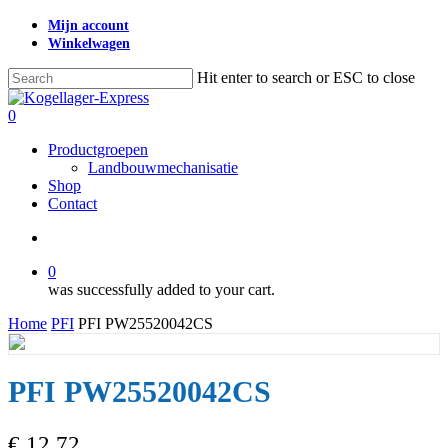
Skip
Mijn account
to
Winkelwagen
main
content
Hit enter to search or ESC to close
Close
Search
search
0
Menu
Productgroepen
Landbouwmechanisatie
Shop
Contact
search
0
was successfully added to your cart.
Home
PFI
PFI PW25520042CS
PFI PW25520042CS
€
12,72