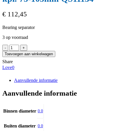
€
112,45
Bearing separator
3 op voorraad
QUATROS
Ściągacz
Toevoegen aan winkelwagen
odklejacz
Share
kpl.
Love
0
75-
105mm
QS11134
Aanvullende informatie
aantal
Aanvullende informatie
Binnen diameter
0.0
Buiten diameter
0.0