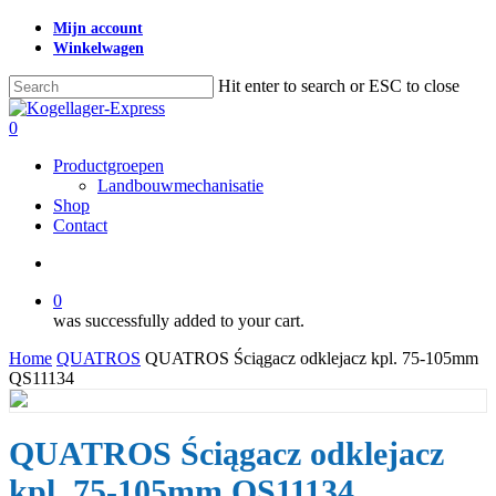
Skip
Mijn account
to
Winkelwagen
main
content
Hit enter to search or ESC to close
Close
Search
search
0
Menu
Productgroepen
Landbouwmechanisatie
Shop
Contact
search
0
was successfully added to your cart.
Home
QUATROS
QUATROS Ściągacz odklejacz kpl. 75-105mm
QS11134
QUATROS Ściągacz odklejacz
kpl. 75-105mm QS11134