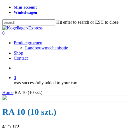
Skip
Mijn account
to
Winkelwagen
main
content
Hit enter to search or ESC to close
Close
Search
search
0
Menu
Productgroepen
Landbouwmechanisatie
Shop
Contact
search
0
was successfully added to your cart.
Home
RA 10 (10 szt.)
RA 10 (10 szt.)
€
0,82