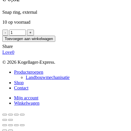
Snap ring, external
10 op voorraad
RA
10
Toevoegen aan winkelwagen
(10
Share
szt.)
Love
0
aantal
© 2026 Kogellager-Express.
Close
Productgroepen
Menu
Landbouwmechanisatie
Shop
Contact
Mijn account
Winkelwagen