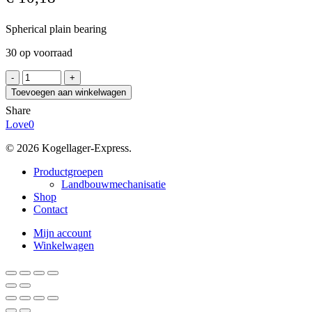
Spherical plain bearing
30 op voorraad
RBF
GE
Toevoegen aan winkelwagen
16
Share
ES/K
Love
0
aantal
© 2026 Kogellager-Express.
Close
Productgroepen
Menu
Landbouwmechanisatie
Shop
Contact
Mijn account
Winkelwagen