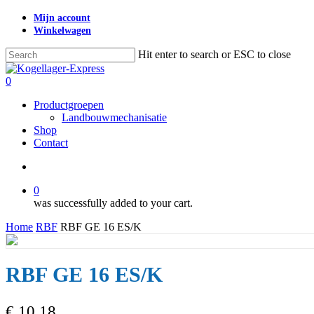
Skip
Mijn account
to
Winkelwagen
main
content
Hit enter to search or ESC to close
Close
Search
search
0
Menu
Productgroepen
Landbouwmechanisatie
Shop
Contact
search
0
was successfully added to your cart.
Home
RBF
RBF GE 16 ES/K
RBF GE 16 ES/K
€
10,18