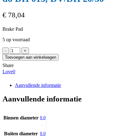
€
78,04
Brake Pad
5 op voorraad
RINGSPANN
Klocki
Toevoegen aan winkelwagen
hamulcowe
Share
do
Love
0
DH
015,
DV/DH
Aanvullende informatie
20/30
aantal
Aanvullende informatie
Binnen diameter
0.0
Buiten diameter
0.0