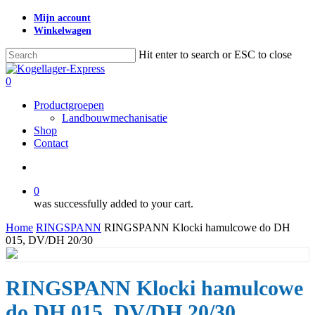
Skip
Mijn account
to
Winkelwagen
main
content
Hit enter to search or ESC to close
Close
Search
search
0
Menu
Productgroepen
Landbouwmechanisatie
Shop
Contact
search
0
was successfully added to your cart.
Home
RINGSPANN
RINGSPANN Klocki hamulcowe do DH
015, DV/DH 20/30
RINGSPANN Klocki hamulcowe
do DH 015, DV/DH 20/30