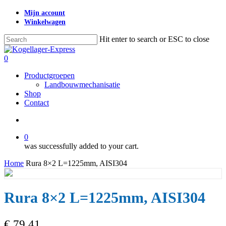
Skip
Mijn account
to
Winkelwagen
main
content
Hit enter to search or ESC to close
Close
Search
search
0
Menu
Productgroepen
Landbouwmechanisatie
Shop
Contact
search
0
was successfully added to your cart.
Home
Rura 8×2 L=1225mm, AISI304
Rura 8×2 L=1225mm, AISI304
€
79,41