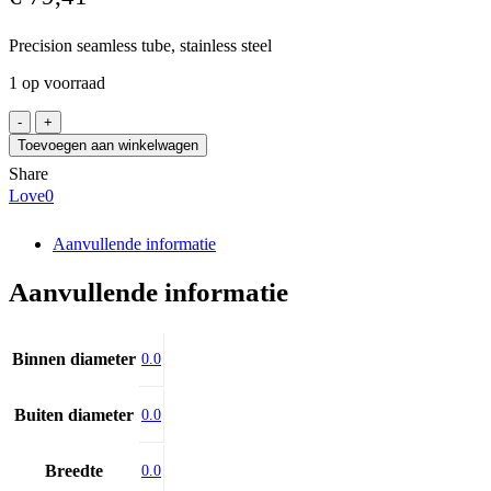
Precision seamless tube, stainless steel
1 op voorraad
Rura
8x2
Toevoegen aan winkelwagen
L=1225mm,
Share
AISI304
Love
0
aantal
Aanvullende informatie
Aanvullende informatie
Binnen diameter
0.0
Buiten diameter
0.0
Breedte
0.0