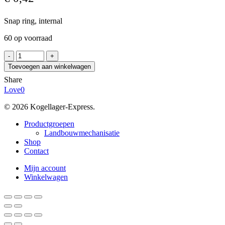
Snap ring, internal
60 op voorraad
SEEGER
JK
Toevoegen aan winkelwagen
20
Share
aantal
Love
0
© 2026 Kogellager-Express.
Close
Productgroepen
Menu
Landbouwmechanisatie
Shop
Contact
Mijn account
Winkelwagen