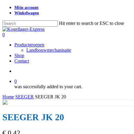
Skip
Mijn account
to
Winkelwagen
main
content
Hit enter to search or ESC to close
Close
Search
search
0
Menu
Productgroepen
Landbouwmechanisatie
Shop
Contact
search
0
was successfully added to your cart.
Home
SEEGER
SEEGER JK 20
SEEGER JK 20
€
0,42