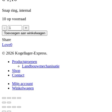
Snap ring, internal
10 op voorraad
SEEGER
JV48
Toevoegen aan winkelwagen
aantal
Share
Love
0
© 2026 Kogellager-Express.
Close
Productgroepen
Menu
Landbouwmechanisatie
Shop
Contact
Mijn account
Winkelwagen