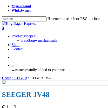
Skip
Mijn account
to
Winkelwagen
main
content
Hit enter to search or ESC to close
Close
Search
search
0
Menu
Productgroepen
Landbouwmechanisatie
Shop
Contact
search
0
was successfully added to your cart.
Home
SEEGER
SEEGER JV48
SEEGER JV48
€
1,10