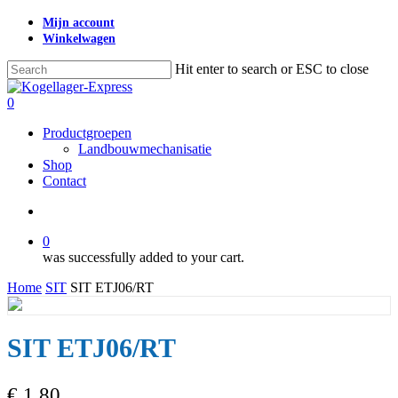
Skip
Mijn account
to
Winkelwagen
main
content
Hit enter to search or ESC to close
Close
Search
search
0
Menu
Productgroepen
Landbouwmechanisatie
Shop
Contact
search
0
was successfully added to your cart.
Home
SIT
SIT ETJ06/RT
SIT ETJ06/RT
€
1,80