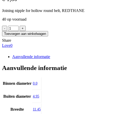
Joining nipple for hollow round belt, REDTHANE
40 op voorraad
SIT
ETJ06/RT
Toevoegen aan winkelwagen
aantal
Share
Love
0
Aanvullende informatie
Aanvullende informatie
Binnen diameter
0.0
Buiten diameter
4.95
Breedte
11.45