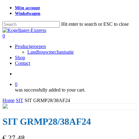
Skip
Mijn account
to
Winkelwagen
main
content
Hit enter to search or ESC to close
Close
Search
search
0
Menu
Productgroepen
Landbouwmechanisatie
Shop
Contact
search
0
was successfully added to your cart.
Home
SIT
SIT GRMP28/38AF24
SIT GRMP28/38AF24
€
27,48