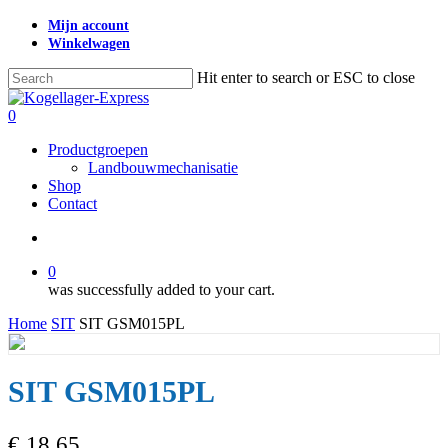
Skip
Mijn account
to
Winkelwagen
main
content
Hit enter to search or ESC to close
Close
Search
search
0
Menu
Productgroepen
Landbouwmechanisatie
Shop
Contact
search
0
was successfully added to your cart.
Home
SIT
SIT GSM015PL
SIT GSM015PL
€
18,65