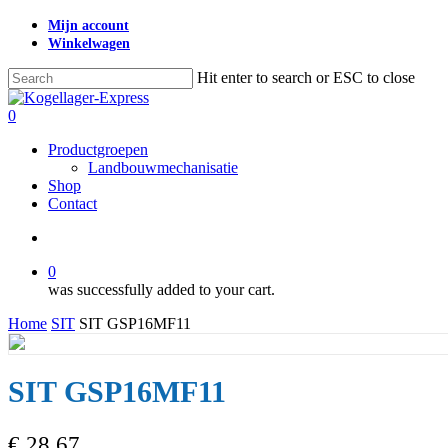
Skip
Mijn account
to
Winkelwagen
main
content
Hit enter to search or ESC to close
Close
Search
search
0
Menu
Productgroepen
Landbouwmechanisatie
Shop
Contact
search
0
was successfully added to your cart.
Home
SIT
SIT GSP16MF11
SIT GSP16MF11
€
28,67