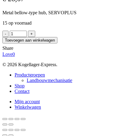
Metal bellow-type hub, SERVOPLUS
15 op voorraad
SIT
GSP16MF11
Toevoegen aan winkelwagen
aantal
Share
Love
0
© 2026 Kogellager-Express.
Close
Productgroepen
Menu
Landbouwmechanisatie
Shop
Contact
Mijn account
Winkelwagen