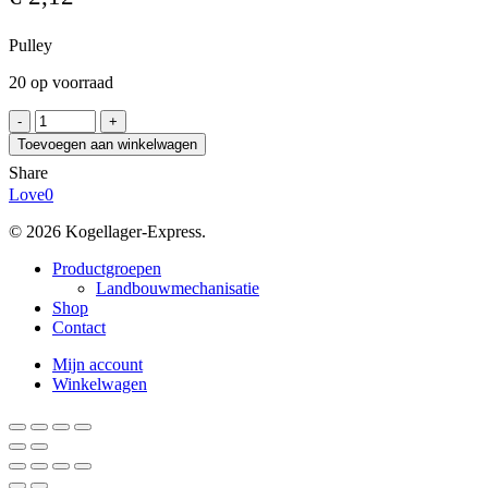
Pulley
20 op voorraad
SIT
HD10-
Toevoegen aan winkelwagen
3M09
Share
aantal
Love
0
© 2026 Kogellager-Express.
Close
Productgroepen
Menu
Landbouwmechanisatie
Shop
Contact
Mijn account
Winkelwagen