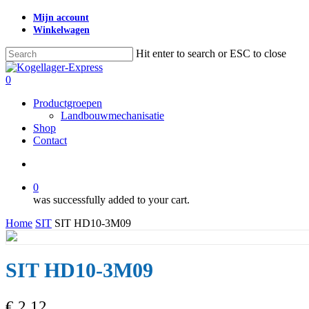
Skip
Mijn account
to
Winkelwagen
main
content
Hit enter to search or ESC to close
Close
Search
search
0
Menu
Productgroepen
Landbouwmechanisatie
Shop
Contact
search
0
was successfully added to your cart.
Home
SIT
SIT HD10-3M09
SIT HD10-3M09
€
2,12