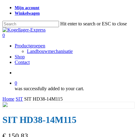
Skip
Mijn account
to
Winkelwagen
main
content
Hit enter to search or ESC to close
Close
Search
search
0
Menu
Productgroepen
Landbouwmechanisatie
Shop
Contact
search
0
was successfully added to your cart.
Home
SIT
SIT HD38-14M115
SIT HD38-14M115
€
150,83