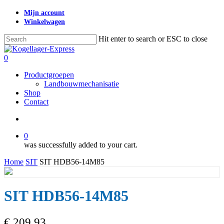
Skip
Mijn account
to
Winkelwagen
main
content
Hit enter to search or ESC to close
Close
Search
search
0
Menu
Productgroepen
Landbouwmechanisatie
Shop
Contact
search
0
was successfully added to your cart.
Home
SIT
SIT HDB56-14M85
SIT HDB56-14M85
€
209,93