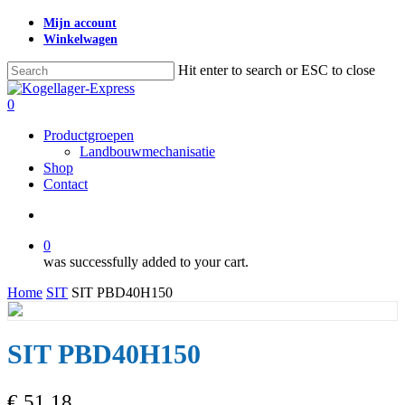
Skip
Mijn account
to
Winkelwagen
main
content
Hit enter to search or ESC to close
Close
Search
search
0
Menu
Productgroepen
Landbouwmechanisatie
Shop
Contact
search
0
was successfully added to your cart.
Home
SIT
SIT PBD40H150
SIT PBD40H150
€
51,18