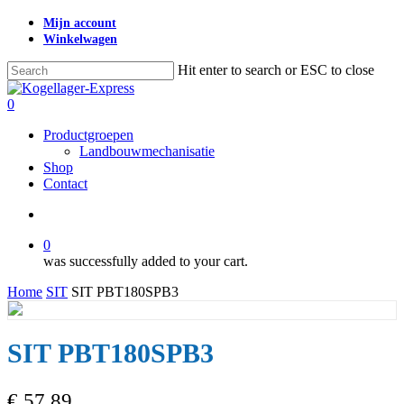
Skip
Mijn account
to
Winkelwagen
main
content
Hit enter to search or ESC to close
Close
Search
search
0
Menu
Productgroepen
Landbouwmechanisatie
Shop
Contact
search
0
was successfully added to your cart.
Home
SIT
SIT PBT180SPB3
SIT PBT180SPB3
€
57,89