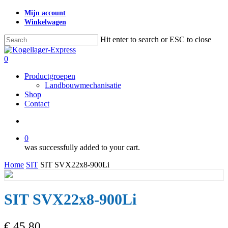
Skip
Mijn account
to
Winkelwagen
main
content
Hit enter to search or ESC to close
Close
Search
search
0
Menu
Productgroepen
Landbouwmechanisatie
Shop
Contact
search
0
was successfully added to your cart.
Home
SIT
SIT SVX22x8-900Li
SIT SVX22x8-900Li
€
45,80