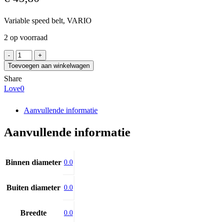
Variable speed belt, VARIO
2 op voorraad
SIT
SVX22x8-
Toevoegen aan winkelwagen
900Li
Share
aantal
Love
0
Aanvullende informatie
Aanvullende informatie
Binnen diameter
0.0
Buiten diameter
0.0
Breedte
0.0