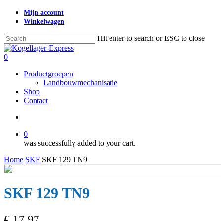
Skip
Mijn account
to
Winkelwagen
main
content
Hit enter to search or ESC to close
Close
Search
search
0
Menu
Productgroepen
Landbouwmechanisatie
Shop
Contact
search
0
was successfully added to your cart.
Home
SKF
SKF 129 TN9
SKF 129 TN9
€
17,97