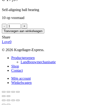
Self-aligning ball bearing
10 op voorraad
SKF
129
Toevoegen aan winkelwagen
TN9
Share
aantal
Love
0
© 2026 Kogellager-Express.
Close
Productgroepen
Menu
Landbouwmechanisatie
Shop
Contact
Mijn account
Winkelwagen