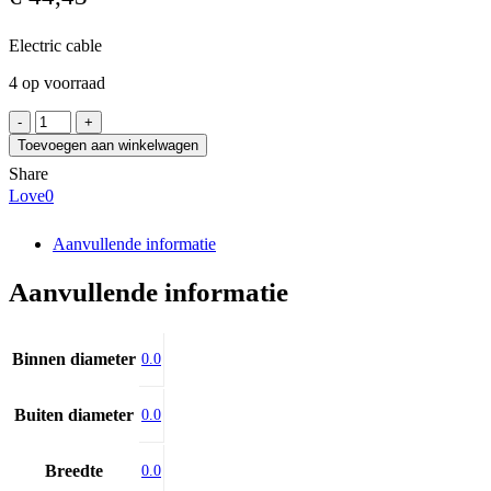
Electric cable
4 op voorraad
SKF
179-
Toevoegen aan winkelwagen
990-
Share
600
Love
0
aantal
Aanvullende informatie
Aanvullende informatie
Binnen diameter
0.0
Buiten diameter
0.0
Breedte
0.0