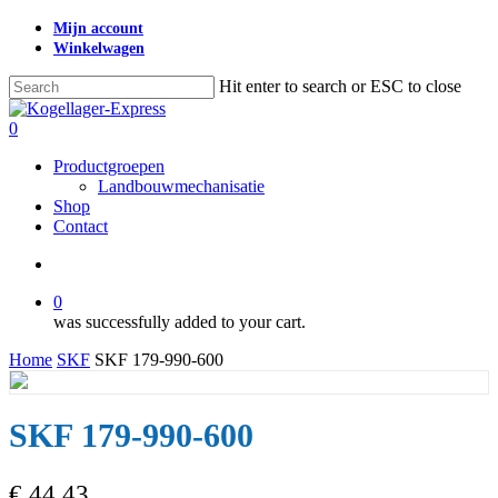
Skip
Mijn account
to
Winkelwagen
main
content
Hit enter to search or ESC to close
Close
Search
search
0
Menu
Productgroepen
Landbouwmechanisatie
Shop
Contact
search
0
was successfully added to your cart.
Home
SKF
SKF 179-990-600
SKF 179-990-600
€
44,43