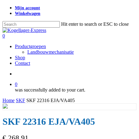
Skip
Mijn account
to
Winkelwagen
main
content
Hit enter to search or ESC to close
Close
Search
search
0
Menu
Productgroepen
Landbouwmechanisatie
Shop
Contact
search
0
was successfully added to your cart.
Home
SKF
SKF 22316 EJA/VA405
SKF 22316 EJA/VA405
€
268,91