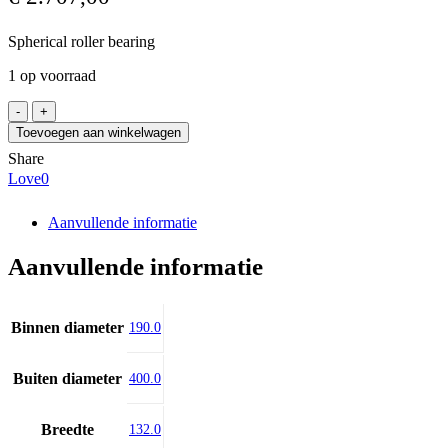
Spherical roller bearing
1 op voorraad
SKF
22338
Toevoegen aan winkelwagen
CCK/W33
Share
aantal
Love
0
Aanvullende informatie
Aanvullende informatie
Binnen diameter
190.0
Buiten diameter
400.0
Breedte
132.0