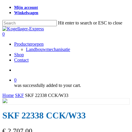
Skip
Mijn account
to
Winkelwagen
main
content
Hit enter to search or ESC to close
Close
Search
search
0
Menu
Productgroepen
Landbouwmechanisatie
Shop
Contact
search
0
was successfully added to your cart.
Home
SKF
SKF 22338 CCK/W33
SKF 22338 CCK/W33
€
2.707,00