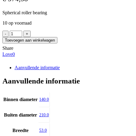
Spherical roller bearing
10 op voorraad
SKF
23028
Toevoegen aan winkelwagen
CCK/C4W33
Share
aantal
Love
0
Aanvullende informatie
Aanvullende informatie
Binnen diameter
140.0
Buiten diameter
210.0
Breedte
53.0