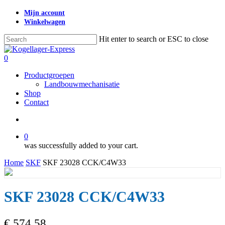
Skip
Mijn account
to
Winkelwagen
main
content
Hit enter to search or ESC to close
Close
Search
search
0
Menu
Productgroepen
Landbouwmechanisatie
Shop
Contact
search
0
was successfully added to your cart.
Home
SKF
SKF 23028 CCK/C4W33
SKF 23028 CCK/C4W33
€
574,58