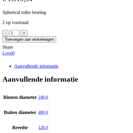
Spherical roller bearing
2 op voorraad
SKF
23148
Toevoegen aan winkelwagen
CCK/C3W33
Share
aantal
Love
0
Aanvullende informatie
Aanvullende informatie
Binnen diameter
240.0
Buiten diameter
400.0
Breedte
128.0