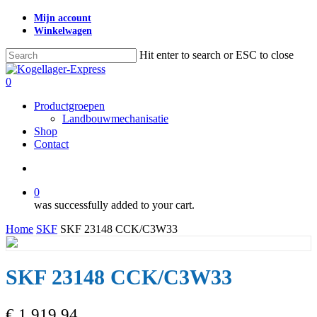
Skip
Mijn account
to
Winkelwagen
main
content
Hit enter to search or ESC to close
Close
Search
search
0
Menu
Productgroepen
Landbouwmechanisatie
Shop
Contact
search
0
was successfully added to your cart.
Home
SKF
SKF 23148 CCK/C3W33
SKF 23148 CCK/C3W33
€
1.919,94