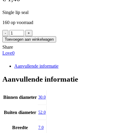
Single lip seal
160 op voorraad
SKF
30X52X7
Toevoegen aan winkelwagen
HMS5
Share
RG
Love
0
aantal
Aanvullende informatie
Aanvullende informatie
Binnen diameter
30.0
Buiten diameter
52.0
Breedte
7.0