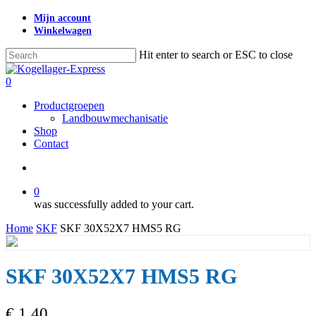
Skip
Mijn account
to
Winkelwagen
main
content
Hit enter to search or ESC to close
Close
Search
search
0
Menu
Productgroepen
Landbouwmechanisatie
Shop
Contact
search
0
was successfully added to your cart.
Home
SKF
SKF 30X52X7 HMS5 RG
SKF 30X52X7 HMS5 RG
€
1,40