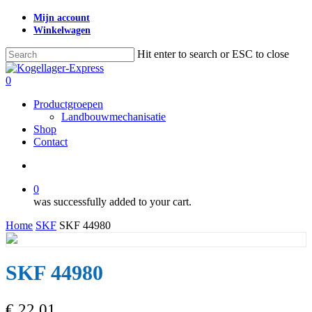
Skip
Mijn account
to
Winkelwagen
main
content
Hit enter to search or ESC to close
Close
Search
search
0
Menu
Productgroepen
Landbouwmechanisatie
Shop
Contact
search
0
was successfully added to your cart.
Home
SKF
SKF 44980
SKF 44980
€
22,01