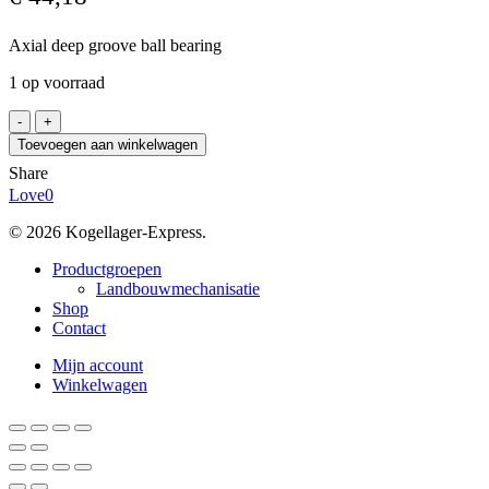
Axial deep groove ball bearing
1 op voorraad
SKF
51211
Toevoegen aan winkelwagen
aantal
Share
Love
0
© 2026 Kogellager-Express.
Close
Productgroepen
Menu
Landbouwmechanisatie
Shop
Contact
Mijn account
Winkelwagen