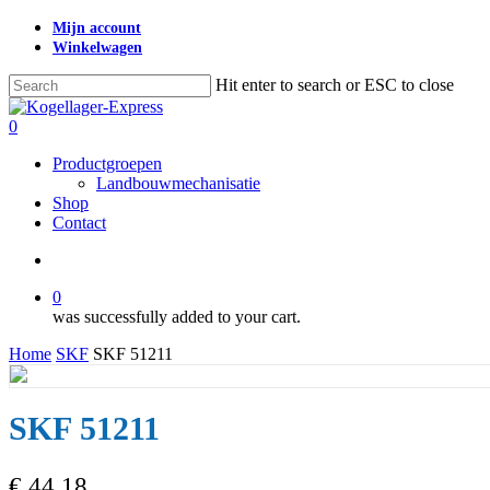
Skip
Mijn account
to
Winkelwagen
main
content
Hit enter to search or ESC to close
Close
Search
search
0
Menu
Productgroepen
Landbouwmechanisatie
Shop
Contact
search
0
was successfully added to your cart.
Home
SKF
SKF 51211
SKF 51211
€
44,18