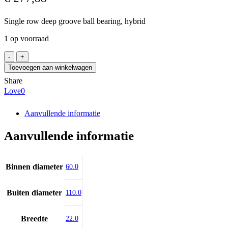
Single row deep groove ball bearing, hybrid
1 op voorraad
SKF
6212/HC5C3
Toevoegen aan winkelwagen
aantal
Share
Love
0
Aanvullende informatie
Aanvullende informatie
Binnen diameter
60.0
Buiten diameter
110.0
Breedte
22.0