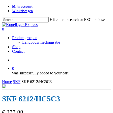
Skip
Mijn account
to
Winkelwagen
main
content
Hit enter to search or ESC to close
Close
Search
search
0
Menu
Productgroepen
Landbouwmechanisatie
Shop
Contact
search
0
was successfully added to your cart.
Home
SKF
SKF 6212/HC5C3
SKF 6212/HC5C3
€
277,88