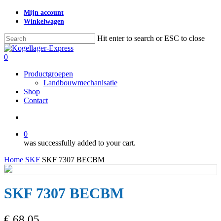
Skip
Mijn account
to
Winkelwagen
main
content
Hit enter to search or ESC to close
Close
Search
search
0
Menu
Productgroepen
Landbouwmechanisatie
Shop
Contact
search
0
was successfully added to your cart.
Home
SKF
SKF 7307 BECBM
SKF 7307 BECBM
€
68,05